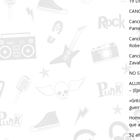
19 D
CANCI
Canc
Pame
Canc
Robe
Canc
Zaval
NO S
ALUX
– (Ep
«Grit
guerr
Homen
que 
52 añ