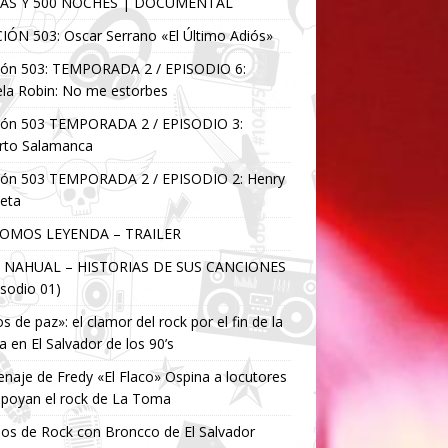
IAS Y 500 NOCHES | DOCUMENTAL
ÓN 503: Oscar Serrano «El Último Adiós»
ión 503: TEMPORADA 2 / EPISODIO 6:
la Robin: No me estorbes
ión 503 TEMPORADA 2 / EPISODIO 3:
rto Salamanca
ión 503 TEMPORADA 2 / EPISODIO 2: Henry
eta
OMOS LEYENDA – TRAILER
 NAHUAL – HISTORIAS DE SUS CANCIONES
isodio 01)
os de paz»: el clamor del rock por el fin de la
a en El Salvador de los 90’s
aje de Fredy «El Flaco» Ospina a locutores
apoyan el rock de La Toma
os de Rock con Broncco de El Salvador