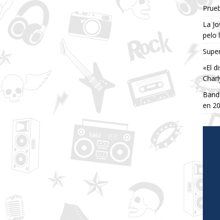
Prueb
La Jo
pelo 
Super
«El d
Charl
Banda
en 2