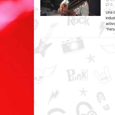
0
Una d
indus
activ
“Pers