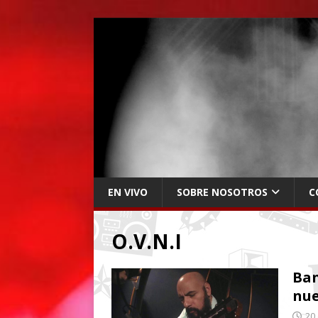
EN VIVO
SOBRE NOSOTROS
C
O.V.N.I
Ban
nue
20